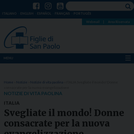
ITALIANO
ENGLISH
ESPAÑOL
FRANÇAIS
PORTUGÊS
Webmail
|
Area Riservata
MENU
Chi siamo
Home
»
Notizie
»
Notizie di vita paolina
»
ITALIA Svegliate il mondo! Donne
Dove siamo
consacrate per la nuova evangelizzazione
NOTIZIE DI VITA PAOLINA
Notizie
ITALIA
Svegliate il mondo! Donne
Risorse
consacrate per la nuova
Media
evangelizzazione