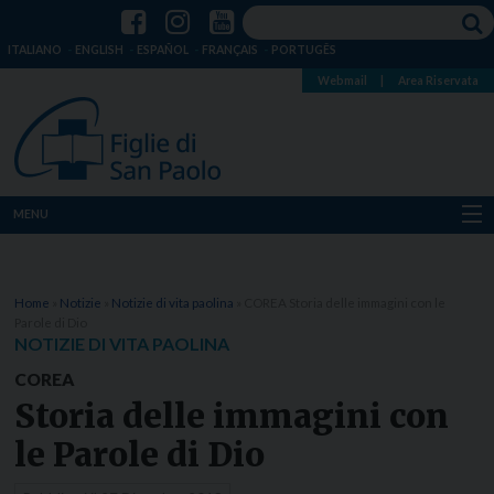
ITALIANO
ENGLISH
ESPAÑOL
FRANÇAIS
PORTUGÊS
Webmail
|
Area Riservata
MENU
Chi siamo
Home
»
Notizie
»
Notizie di vita paolina
»
COREA Storia delle immagini con le
Dove siamo
Parole di Dio
NOTIZIE DI VITA PAOLINA
Notizie
COREA
Storia delle immagini con
Risorse
le Parole di Dio
Media