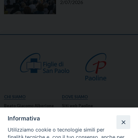
2/07/2026
CHI SIAMO
DOVE SIAMO
Beato Giacomo Alberione
Siti web Paoline
Venerabile Tecla Merlo
NOTIZIE
Informativa
Spiritualità Paolina
Notizie di vita paolina
Utilizziamo cookie o tecnologie simili per
Missione Paolina
Notizie dal governo generale
finalità tecniche e, con il tuo consenso, anche per