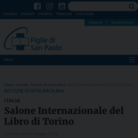
ITALIANO
ENGLISH
ESPAÑOL
FRANÇAIS
PORTUGÊS
Webmail
|
Area Riservata
MENU
Chi siamo
Home
»
Notizie
»
Notizie di vita paolina
»
Salone Internazionale del Libro di Torino
Dove siamo
NOTIZIE DI VITA PAOLINA
ITALIA
Notizie
Salone Internazionale del
Risorse
Libro di Torino
Media
Pubblicati il
26 Maggio 2026