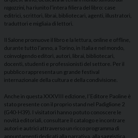
ragazzini,
ha riunito l’intera filiera del libro: case
editrici, scrittori, librai, bibliotecari, agenti, illustratori,
traduttori e migliaia di lettori.
Il Salone promuove il libro e la lettura, online e offline,
durante tutto l’anno, a Torino, in Italia e nel mondo,
coinvolgendo editori, autori, librai, bibliotecari,
docenti, studenti e professionisti del settore. Per il
pubblico rappresenta un grande festival
internazionale della cultura e della condivisione.
Anche in questa XXXVIII edizione, l’Editore Paoline è
stato presente con il proprio stand nel Padiglione 2
(G40-H39). I visitatori hanno potuto conoscere le
novità editoriali, consultare il catalogo e incontrare
autori e autrici attraverso un ricco programma di
appuntamenti dedicati alla narrativa, alla saggistica,