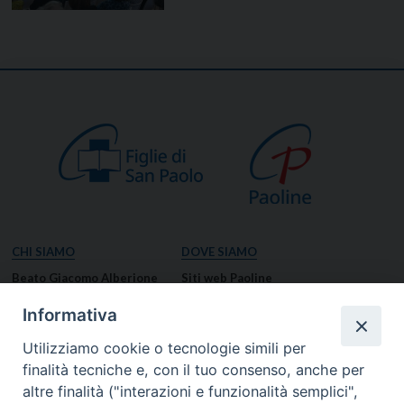
CHI SIAMO
DOVE SIAMO
Beato Giacomo Alberione
Siti web Paoline
Venerabile Tecla Merlo
NOTIZIE
Informativa
Spiritualità Paolina
Notizie di vita paolina
Utilizziamo cookie o tecnologie simili per
Missione Paolina
Notizie dal governo generale
finalità tecniche e, con il tuo consenso, anche per
Luoghi delle Origini
Notizie in breve
altre finalità ("interazioni e funzionalità semplici",