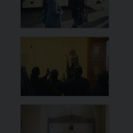
Narzole
San Lorenzo di Fossano
Susa