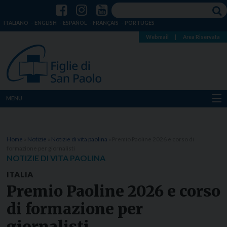
ITALIANO
ENGLISH
ESPAÑOL
FRANÇAIS
PORTUGÊS
Webmail
|
Area Riservata
MENU
Chi siamo
Home
»
Notizie
»
Notizie di vita paolina
»
Premio Paoline 2026 e corso di
Dove siamo
formazione per giornalisti
NOTIZIE DI VITA PAOLINA
Notizie
ITALIA
Premio Paoline 2026 e corso
Risorse
di formazione per
Media
giornalisti