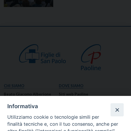
CHI SIAMO
DOVE SIAMO
Beato Giacomo Alberione
Siti web Paoline
Venerabile Tecla Merlo
NOTIZIE
Informativa
Spiritualità Paolina
Notizie di vita paolina
Utilizziamo cookie o tecnologie simili per
Missione Paolina
Notizie dal governo generale
finalità tecniche e, con il tuo consenso, anche per
Luoghi delle Origini
Notizie in breve