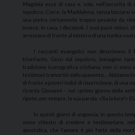
Magdala esce di casa e, sola, nell’oscurità di
sepolcro. Corre, la Maddalena, senza lasciarsi 
una pietra certamente troppo pesante da rimu
invece, in casa, i discepoli. I suoi passi veloci,
arrestano di fronte al mistero di una tomba vuot
I racconti evangelici non descrivono il 
trionfante, Gesù dal sepolcro, immagine tanto
tradizione iconografica cristiana; non ci sono v
testimoni tramortiti dallo spavento… Abbiamo il r
di fronte a poveri indizi di risurrezione, di una 
ricorda Giovanni – nel «primo giorno della sett
ripete, per sempre, la sua parola: «Sia la luce!» (
In questi giorni di angoscia, in questo te
viene chiesto di credere e testimoniare, nel
apostolica, che l’amore è più forte della mor