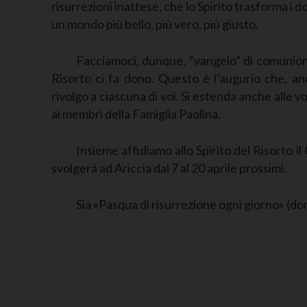
risurrezioni inattese, che lo Spirito trasforma i d
un mondo più bello, più vero, più giusto.
Facciamoci, dunque, “vangelo” di comunione 
Risorto ci fa dono. Questo è l’augurio che, a
rivolgo a ciascuna di voi. Si estenda anche alle vos
ai membri della Famiglia Paolina.
Insieme affidiamo allo Spirito del Risorto il
svolgerà ad Ariccia dal 7 al 20 aprile prossimi.
Sia «Pasqua di risurrezione ogni giorno» (do