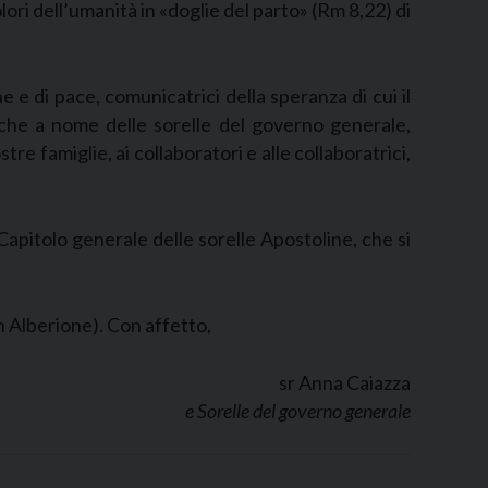
olori dell’umanità in «doglie del parto» (Rm 8,22) di
e di pace, comunicatrici della speranza di cui il
nche a nome delle sorelle del governo generale,
tre famiglie, ai collaboratori e alle collaboratrici,
 Capitolo generale delle sorelle Apostoline, che si
n Alberione). Con affetto,
sr Anna Caiazza
e Sorelle del governo generale