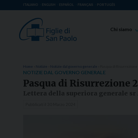
ITALIANO
ENGLISH
ESPAÑOL
FRANÇAIS
PORTUGÊS
Chi siamo
Beato Giaco
Venerabile T
Spiritualità 
Home
»
Notizie
»
Notizie dal governo generale
»
Pasqua di Risurrezion
NOTIZIE DAL GOVERNO GENERALE
Missione Pao
Pasqua di Risurrezione 
Luoghi delle 
Lettera della superiora generale sr
Governo Gen
Pubblicati il
30 Marzo 2024
Famiglia Pao