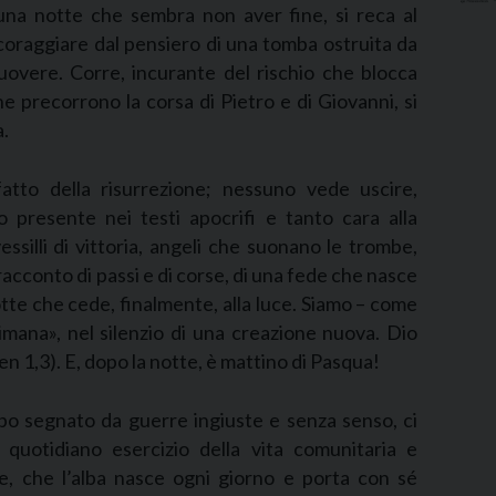
 una notte che sembra non aver fine, si reca al
scoraggiare dal pensiero di una tomba ostruita da
overe. Corre, incurante del rischio che blocca
 che precorrono la corsa di Pietro e di Giovanni, si
a.
fatto della risurrezione; nessuno vede uscire,
 presente nei testi apocrifi e tanto cara alla
essilli di vittoria, angeli che suonano le trombe,
acconto di passi e di corse, di una fede che nasce
notte che cede, finalmente, alla luce. Siamo – come
imana», nel silenzio di una creazione nuova. Dio
Gen 1,3). E, dopo la notte, è mattino di Pasqua!
mpo segnato da guerre ingiuste e senza senso, ci
 quotidiano esercizio della vita comunitaria e
te, che l’alba nasce ogni giorno e porta con sé