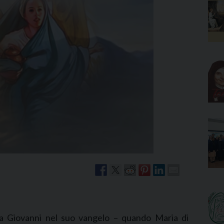
Narzole
San Lorenzo di Fossano
Susa
ta Giovanni nel suo vangelo – quando Maria di