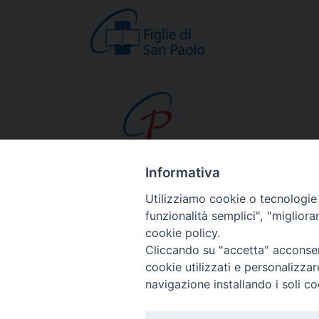
Informativa
CHI SIAMO
Utilizziamo cookie o tecnologie s
Beato Giacomo Alb
funzionalità semplici", "miglior
cookie policy.
Venerabile Tecla M
Cliccando su "accetta" acconsent
Spiritualità Paolina
cookie utilizzati e personalizza
Missione Paolina
navigazione installando i soli co
Luoghi delle Origin
Governo Generale