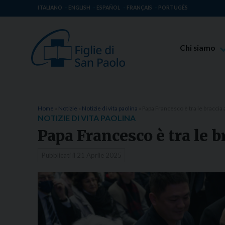
ITALIANO
ENGLISH
ESPAÑOL
FRANÇAIS
PORTUGÊS
Chi siamo
Beato Giaco
Venerabile T
Spiritualità 
Home
»
Notizie
»
Notizie di vita paolina
»
Papa Francesco è tra le bracci
NOTIZIE DI VITA PAOLINA
Missione Pao
Papa Francesco è tra le 
Luoghi delle 
Pubblicati il
21 Aprile 2025
Governo Gen
Famiglia Pao