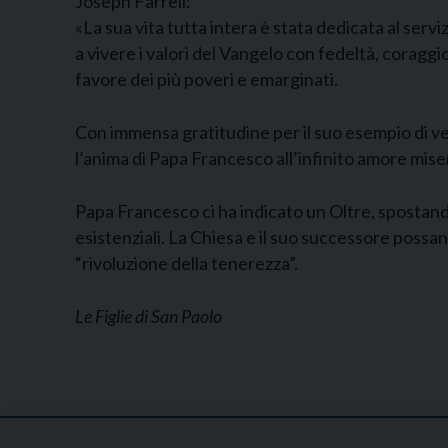
Joseph Farrell:
«La sua vita tutta intera è stata dedicata al servi
a vivere i valori del Vangelo con fedeltà, coragg
favore dei più poveri e emarginati.
Con immensa gratitudine per il suo esempio di 
l’anima di Papa Francesco all’infinito amore mise
Papa Francesco ci ha indicato un Oltre, spostando
esistenziali. La Chiesa e il suo successore possa
“rivoluzione della tenerezza”.
Le Figlie di San Paolo