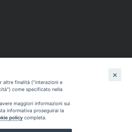
SE
MEDIA
I NOSTRI CONTATTI
altre finalità ("interazioni e
ere
Foto
Contatti
cità") come specificato nella
enti
Video
 avere maggiori informazioni sui
tino – PaolineOnline
sta informativa proseguirai la
kie policy
completa.