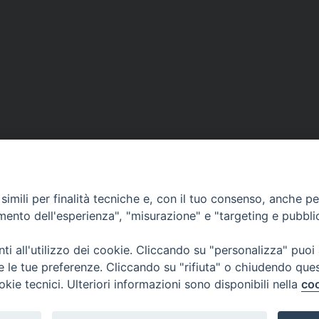
DOVE SIAMO
NOTIZIE
RISOR
imili per finalità tecniche e, con il tuo consenso, anche per 
erione
Siti web Paoline
Notizie di vita paolina
Preghi
amento dell'esperienza", "misurazione" e "targeting e pubbli
erlo
Notizie dal governo generale
Docum
i all'utilizzo dei cookie. Cliccando su "personalizza" puoi
Notizie in breve
Bollet
re le tue preferenze. Cliccando su "rifiuta" o chiudendo que
okie tecnici. Ulteriori informazioni sono disponibili nella
coo
i