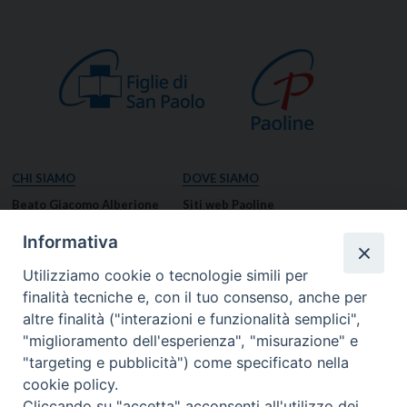
CHI SIAMO
DOVE SIAMO
Beato Giacomo Alberione
Siti web Paoline
Venerabile Tecla Merlo
NOTIZIE
Informativa
Spiritualità Paolina
Notizie di vita paolina
Utilizziamo cookie o tecnologie simili per
Missione Paolina
Notizie dal governo generale
finalità tecniche e, con il tuo consenso, anche per
Luoghi delle Origini
Notizie in breve
altre finalità ("interazioni e funzionalità semplici",
Governo Generale
RISORSE
"miglioramento dell'esperienza", "misurazione" e
"targeting e pubblicità") come specificato nella
Famiglia Paolina
Preghiere
cookie policy.
Documenti
Cliccando su "accetta" acconsenti all'utilizzo dei