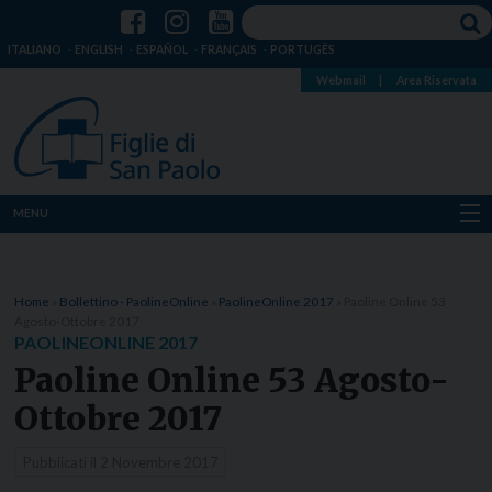
ITALIANO
ENGLISH
ESPAÑOL
FRANÇAIS
PORTUGÊS
Webmail
|
Area Riservata
MENU
Chi siamo
Home
»
Bollettino - PaolineOnline
»
PaolineOnline 2017
»
Paoline Online 53
Dove siamo
Agosto-Ottobre 2017
PAOLINEONLINE 2017
Notizie
Paoline Online 53 Agosto-
Ottobre 2017
Risorse
Pubblicati il
2 Novembre 2017
Media