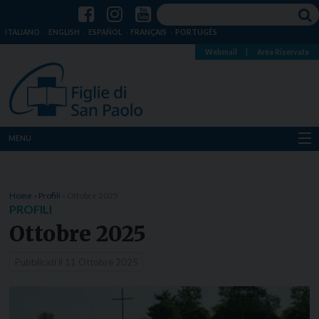
ITALIANO
ENGLISH
ESPAÑOL
FRANÇAIS
PORTUGÊS
Webmail
|
Area Riservata
MENU
Chi siamo
Home
»
Profili
»
Ottobre 2025
Dove siamo
PROFILI
Ottobre 2025
Notizie
Pubblicati il
11 Ottobre 2025
Risorse
Media