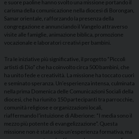
e suore paoline hanno svolto una missione portando il
carisma della comunicazione nella diocesi di Borongan,
Samar orientale, rafforzando la presenza della
congregazione e annunciando il Vangelo attraverso
visite alle famiglie, animazione biblica, promozione
vocazionale e laboratori creativi per bambini.
Tra le iniziative più significative, il progetto “Piccoli
artisti di Dio” che ha coinvolto circa 500 bambini, che
ha unito fede e creatività. La missione ha toccato cuori
e seminato speranza. Un’esperienza intensa, culminata
nella prima Domenica delle Comunicazioni Sociali della
diocesi, che ha riunito 150 partecipanti tra parrocchie,
comunità religiose e organizzazioni locali,
riaffermando l’intuizione di Alberione: “I media sono il
mezzo più potente di evangelizzazione”. Questa
missione non è stata solo un’esperienza formativa, ma