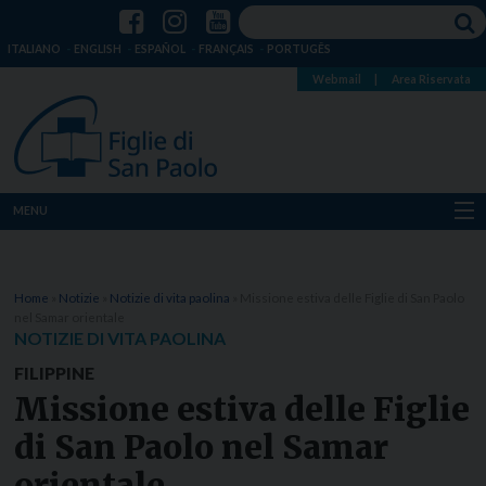
ITALIANO
ENGLISH
ESPAÑOL
FRANÇAIS
PORTUGÊS
Webmail
|
Area Riservata
MENU
Chi siamo
Home
»
Notizie
»
Notizie di vita paolina
»
Missione estiva delle Figlie di San Paolo
Dove siamo
nel Samar orientale
NOTIZIE DI VITA PAOLINA
Notizie
FILIPPINE
Missione estiva delle Figlie
Risorse
di San Paolo nel Samar
Media
orientale