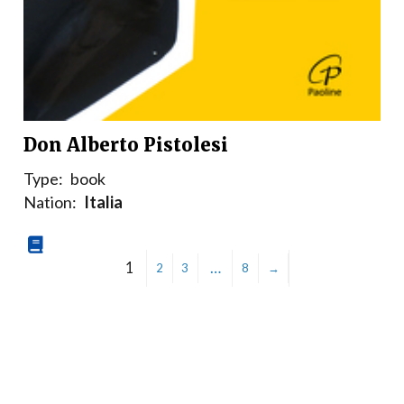
Don Alberto Pistolesi
Type:
book
Nation:
Italia
1
…
2
3
8
→