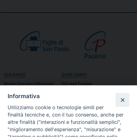
CHI SIAMO
DOVE SIAMO
Beato Giacomo Alberione
Siti web Paoline
Venerabile Tecla Merlo
NOTIZIE
Informativa
Spiritualità Paolina
Notizie di vita paolina
Utilizziamo cookie o tecnologie simili per
Missione Paolina
Notizie dal governo generale
finalità tecniche e, con il tuo consenso, anche per
Luoghi delle Origini
Notizie in breve
altre finalità ("interazioni e funzionalità semplici",
Governo Generale
RISORSE
"miglioramento dell'esperienza", "misurazione" e
"targeting e pubblicità") come specificato nella
Famiglia Paolina
Preghiere