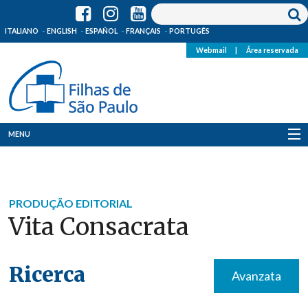
ITALIANO
ENGLISH
ESPAÑOL
FRANÇAIS
PORTUGÊS
Webmail
|
Área reservada
MENU
Quem Somos
Onde Estamos
PRODUÇÃO EDITORIAL
Vita Consacrata
Notícias
Recursos
Ricerca
Avanzata
Media