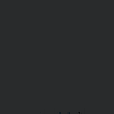
…
20
←
1
18
19