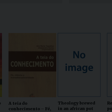
Narzole
San Lorenzo di Fossano
Susa
Theology brewed
Re
e
A teia do
in an african pot
po
conhecimento – Fé,