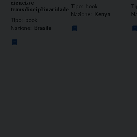
ciencia e
Tipo:
book
Ti
transdisciplinaridade
Nazione:
Kenya
Na
Tipo:
book
Nazione:
Brasile