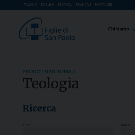
ITALIANO
ENGLISH
ESPAÑOL
FRANÇAIS
PORTUGÊS
Chi siamo
Beato Giaco
Venerabile T
Spiritualità 
PRODOTTI EDITORIALI
Missione Pao
Teologia
Luoghi delle 
Governo Gen
Famiglia Pao
Ricerca
Titolo:
Autore: