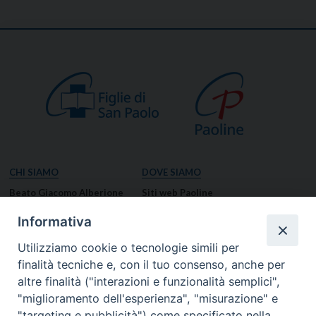
CHI SIAMO
DOVE SIAMO
Beato Giacomo Alberione
Siti web Paoline
Venerabile Tecla Merlo
NOTIZIE
Informativa
Spiritualità Paolina
Notizie di vita paolina
Utilizziamo cookie o tecnologie simili per
Missione Paolina
Notizie dal governo generale
finalità tecniche e, con il tuo consenso, anche per
Luoghi delle Origini
Notizie in breve
altre finalità ("interazioni e funzionalità semplici",
Governo Generale
RISORSE
"miglioramento dell'esperienza", "misurazione" e
"targeting e pubblicità") come specificato nella
Famiglia Paolina
Preghiere