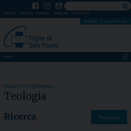
ITALIANO
ENGLISH
ESPAÑOL
FRANÇAIS
PORTUGÊS
Webmail
|
Area Riservata
MENU
Chi siamo
Dove siamo
PRODOTTI EDITORIALI
Teologia
Notizie
Risorse
Ricerca
Avanzata
Media