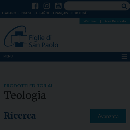
ITALIANO
ENGLISH
ESPAÑOL
FRANÇAIS
PORTUGÊS
Webmail
|
Area Riservata
MENU
Chi siamo
Dove siamo
PRODOTTI EDITORIALI
Teologia
Notizie
Risorse
Ricerca
Avanzata
Media