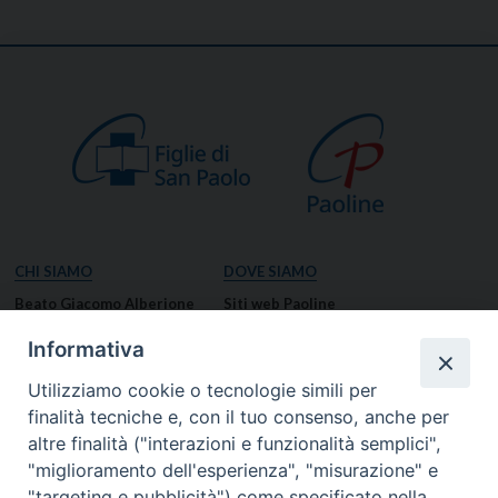
CHI SIAMO
DOVE SIAMO
Beato Giacomo Alberione
Siti web Paoline
Venerabile Tecla Merlo
NOTIZIE
Informativa
Spiritualità Paolina
Notizie di vita paolina
Utilizziamo cookie o tecnologie simili per
Missione Paolina
Notizie dal governo generale
finalità tecniche e, con il tuo consenso, anche per
Luoghi delle Origini
Notizie in breve
altre finalità ("interazioni e funzionalità semplici",
Governo Generale
RISORSE
"miglioramento dell'esperienza", "misurazione" e
"targeting e pubblicità") come specificato nella
Famiglia Paolina
Preghiere