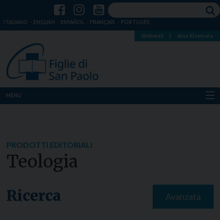
ITALIANO
ENGLISH
ESPAÑOL
FRANÇAIS
PORTUGÊS
Webmail
|
Area Riservata
MENU
Chi siamo
Dove siamo
PRODOTTI EDITORIALI
Teologia
Notizie
Risorse
Ricerca
Avanzata
Media