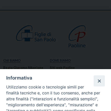
CHI SIAMO
DOVE SIAMO
Beato Giacomo Alberione
Siti web Paoline
Venerabile Tecla Merlo
NOTIZIE
Informativa
Spiritualità Paolina
Notizie di vita paolina
Utilizziamo cookie o tecnologie simili per
Missione Paolina
Notizie dal governo generale
finalità tecniche e, con il tuo consenso, anche per
Luoghi delle Origini
Notizie in breve
altre finalità ("interazioni e funzionalità semplici",
Governo Generale
RISORSE
"miglioramento dell'esperienza", "misurazione" e
"targeting e pubblicità") come specificato nella
Famiglia Paolina
Preghiere