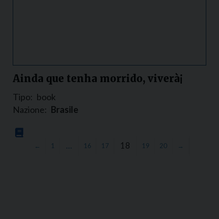
Ainda que tenha morrido, viverà¡
Tipo:
book
Nazione:
Brasile
…
18
←
1
16
17
19
20
→