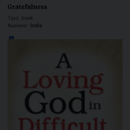
Gratefulness
Tipo:
book
Nazione:
India