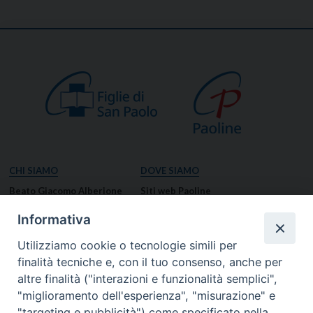
CHI SIAMO
DOVE SIAMO
Beato Giacomo Alberione
Siti web Paoline
Venerabile Tecla Merlo
NOTIZIE
Informativa
Spiritualità Paolina
Notizie di vita paolina
Utilizziamo cookie o tecnologie simili per
Missione Paolina
Notizie dal governo generale
finalità tecniche e, con il tuo consenso, anche per
Luoghi delle Origini
Notizie in breve
altre finalità ("interazioni e funzionalità semplici",
Governo Generale
RISORSE
"miglioramento dell'esperienza", "misurazione" e
"targeting e pubblicità") come specificato nella
Famiglia Paolina
Preghiere