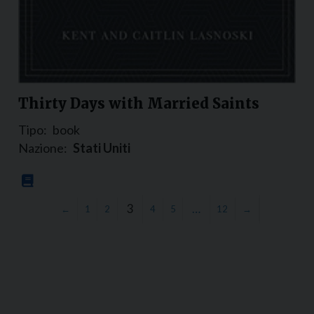
Thirty Days with Married Saints
Tipo:
book
Nazione:
Stati Uniti
3
…
←
1
2
4
5
12
→