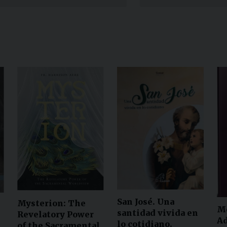
Narzole
San Lorenzo di Fossano
Susa
San José. Una
Mysterion: The
M
santidad vivida en
Revelatory Power
A
lo cotidiano.
of the Sacramental