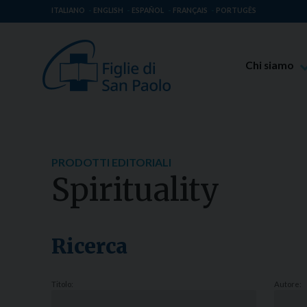
ITALIANO
ENGLISH
ESPAÑOL
FRANÇAIS
PORTUGÊS
Chi siamo
Beato Giaco
Venerabile T
Spiritualità 
PRODOTTI EDITORIALI
Missione Pao
Spirituality
Luoghi delle 
Governo Gen
Famiglia Pao
Ricerca
Titolo:
Autore: