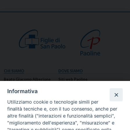
CHI SIAMO
DOVE SIAMO
Beato Giacomo Alberione
Siti web Paoline
Venerabile Tecla Merlo
NOTIZIE
Informativa
Spiritualità Paolina
Notizie di vita paolina
Utilizziamo cookie o tecnologie simili per
Missione Paolina
Notizie dal governo generale
finalità tecniche e, con il tuo consenso, anche per
Luoghi delle Origini
Notizie in breve
altre finalità ("interazioni e funzionalità semplici",
Governo Generale
RISORSE
"miglioramento dell'esperienza", "misurazione" e
"targeting e pubblicità") come specificato nella
Famiglia Paolina
Preghiere