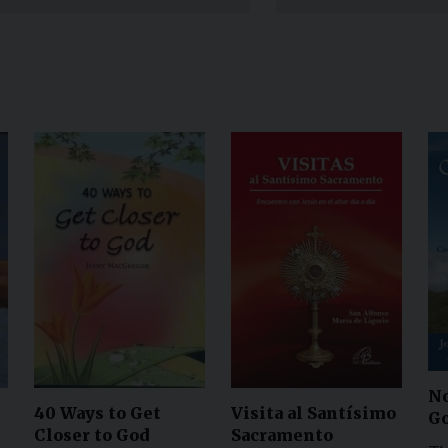
Narzole
San Lorenzo di Fossano
Susa
No
40 Ways to Get
Visita al Santísimo
G
Closer to God
Sacramento