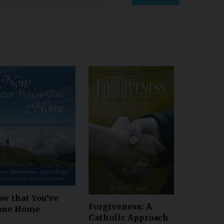
w that You’ve
Forgiveness: A
one Home
Catholic Approach