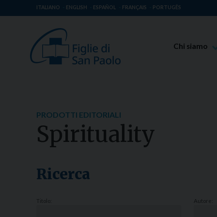
ITALIANO
ENGLISH
ESPAÑOL
FRANÇAIS
PORTUGÊS
Chi siamo
Beato Giaco
Venerabile T
Spiritualità 
PRODOTTI EDITORIALI
Missione Pao
Spirituality
Luoghi delle 
Governo Gen
Famiglia Pao
Ricerca
Titolo:
Autore: