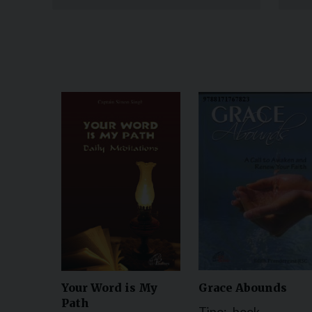
Grace Abounds
Your Word is My
Path
Tipo:
book