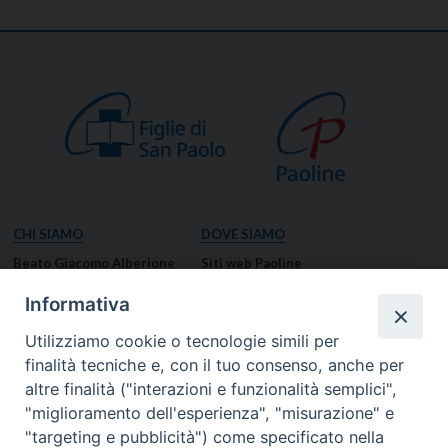
CHI SIAMO
DOVE SIAMO
Beato Giacomo Alberione
Siti web Paoline
Venerabile Tecla Merlo
NOTIZIE
Informativa
Spiritualità Paolina
Notizie di vita paolina
Utilizziamo cookie o tecnologie simili per
Missione Paolina
Notizie dal governo generale
finalità tecniche e, con il tuo consenso, anche per
Luoghi delle Origini
Notizie in breve
altre finalità ("interazioni e funzionalità semplici",
Governo Generale
RISORSE
"miglioramento dell'esperienza", "misurazione" e
"targeting e pubblicità") come specificato nella
Famiglia Paolina
Preghiere