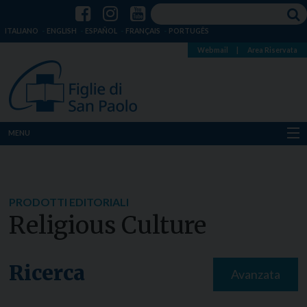
ITALIANO
ENGLISH
ESPAÑOL
FRANÇAIS
PORTUGÊS
Webmail
|
Area Riservata
MENU
Chi siamo
Dove siamo
PRODOTTI EDITORIALI
Religious Culture
Notizie
Risorse
Ricerca
Avanzata
Media