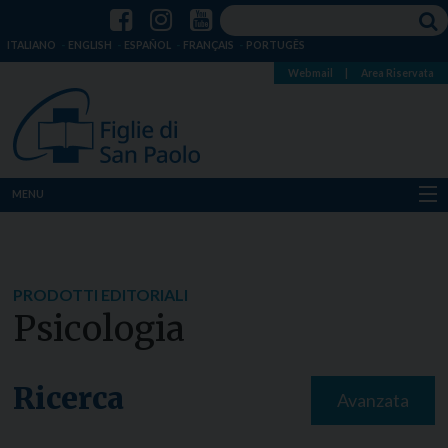
ITALIANO
ENGLISH
ESPAÑOL
FRANÇAIS
PORTUGÊS
Webmail
|
Area Riservata
MENU
Chi siamo
Dove siamo
PRODOTTI EDITORIALI
Psicologia
Notizie
Risorse
Ricerca
Avanzata
Media