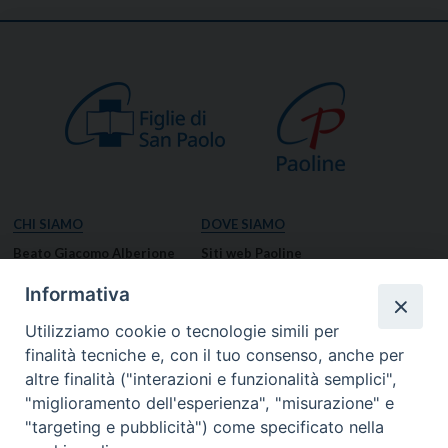
CHI SIAMO
DOVE SIAMO
Beato Giacomo Alberione
Siti web Paoline
Venerabile Tecla Merlo
NOTIZIE
Informativa
Spiritualità Paolina
Notizie di vita paolina
Utilizziamo cookie o tecnologie simili per
Missione Paolina
Notizie dal governo generale
finalità tecniche e, con il tuo consenso, anche per
Luoghi delle Origini
Notizie in breve
altre finalità ("interazioni e funzionalità semplici",
Governo Generale
RISORSE
"miglioramento dell'esperienza", "misurazione" e
"targeting e pubblicità") come specificato nella
Famiglia Paolina
Preghiere