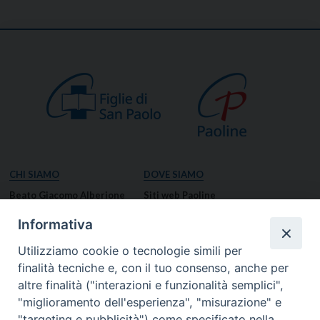
CHI SIAMO
DOVE SIAMO
Beato Giacomo Alberione
Siti web Paoline
Venerabile Tecla Merlo
NOTIZIE
Informativa
Spiritualità Paolina
Notizie di vita paolina
Utilizziamo cookie o tecnologie simili per
Missione Paolina
Notizie dal governo generale
finalità tecniche e, con il tuo consenso, anche per
Luoghi delle Origini
Notizie in breve
altre finalità ("interazioni e funzionalità semplici",
Governo Generale
RISORSE
"miglioramento dell'esperienza", "misurazione" e
"targeting e pubblicità") come specificato nella
Famiglia Paolina
Preghiere