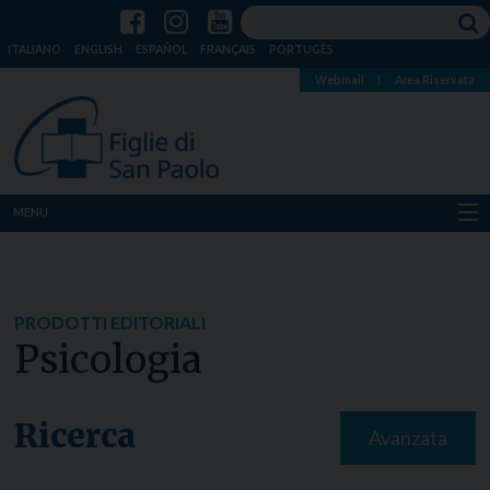
ITALIANO
ENGLISH
ESPAÑOL
FRANÇAIS
PORTUGÊS
Webmail
|
Area Riservata
MENU
Chi siamo
Dove siamo
PRODOTTI EDITORIALI
Psicologia
Notizie
Risorse
Ricerca
Avanzata
Media