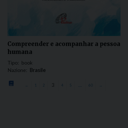
Compreender e acompanhar a pessoa
humana
Tipo:
book
Nazione:
Brasile
3
…
←
1
2
4
5
60
→