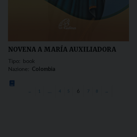
NOVENA A MARÍA AUXILIADORA
Tipo:
book
Nazione:
Colombia
…
6
←
1
4
5
7
8
→