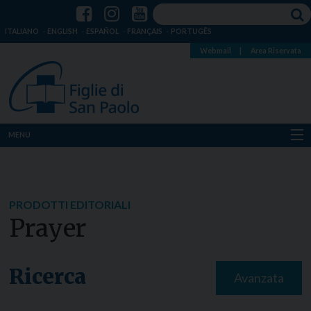
ITALIANO
ENGLISH
ESPAÑOL
FRANÇAIS
PORTUGÊS
Webmail
|
Area Riservata
MENU
Chi siamo
Dove siamo
PRODOTTI EDITORIALI
Prayer
Notizie
Risorse
Ricerca
Avanzata
Media