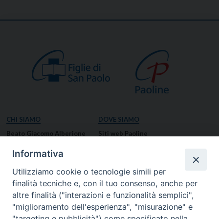
CHI SIAMO
DOVE SIAMO
Beato Giacomo Alberione
Siti web Paoline
Venerabile Tecla Merlo
NOTIZIE
Informativa
Spiritualità Paolina
Notizie di vita paolina
Utilizziamo cookie o tecnologie simili per
Missione Paolina
Notizie dal governo generale
finalità tecniche e, con il tuo consenso, anche per
Luoghi delle Origini
Notizie in breve
altre finalità ("interazioni e funzionalità semplici",
Governo Generale
RISORSE
"miglioramento dell'esperienza", "misurazione" e
"targeting e pubblicità") come specificato nella
Famiglia Paolina
Preghiere