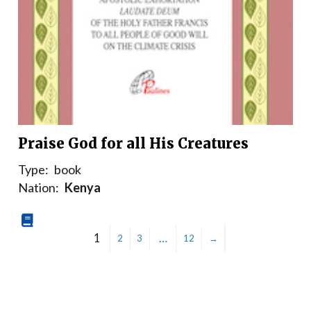
Praise God for all His Creatures
Type:
book
Nation:
Kenya
1
…
2
3
12
→