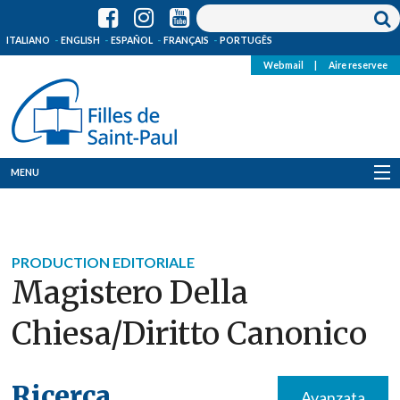
ITALIANO
ENGLISH
ESPAÑOL
FRANÇAIS
PORTUGÊS
Webmail
|
Aire reservee
MENU
Qui Sommes-Nous
Où sommes-nous
PRODUCTION EDITORIALE
Magistero Della
News
Chiesa/diritto Canonico
Ressources
Media
Ricerca
Avanzata