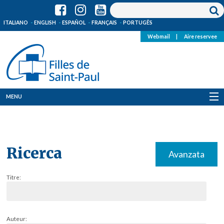
ITALIANO
ENGLISH
ESPAÑOL
FRANÇAIS
PORTUGÊS
Webmail
|
Aire reservee
MENU
Qui Sommes-Nous
Où sommes-nous
Ricerca
Avanzata
News
Titre:
Ressources
Media
Auteur: