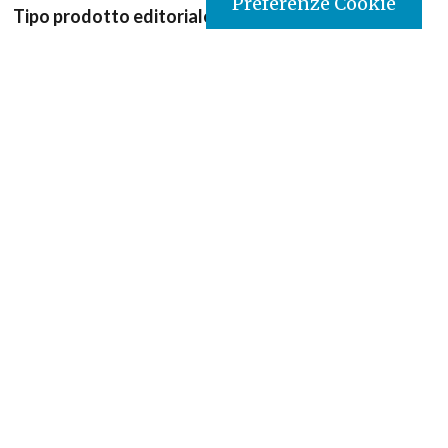
Preferenze Cookie
Tipo prodotto editoriale:
book
Titolo italiano:
Luce della fede
Autori:
Pape François
Nazione:
Costa d’Avorio
[Store online]
Lingua:
Français
Editore:
Paulines- Costa d’Avorio
Materia:
Magistero della chiesa/diritto canonico
Argomenti:
Documenti della Chiesa
Destinatari:
Tutti
Copyright:
si
ISBN:
9782918039655
Edizione:
1