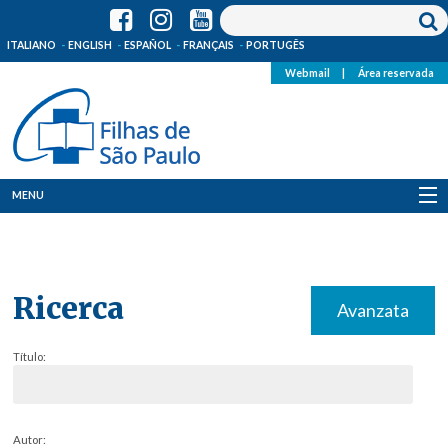
ITALIANO
ENGLISH
ESPAÑOL
FRANÇAIS
PORTUGÊS
Webmail
|
Área reservada
MENU
Quem Somos
Onde Estamos
Ricerca
Avanzata
Notícias
Título:
Recursos
Media
Autor: