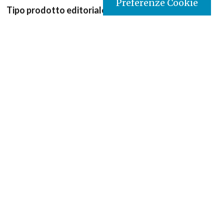
Preferenze Cookie
Tipo prodotto editoriale:
book
Titolo italiano:
Luce della fede
Autori:
Pape François
Nazione:
Costa d'Avorio
[Store online]
Lingua:
Français
Editore:
Paulines- Costa d’Avorio
Materia:
Magistero della chiesa/diritto canonico
Argomenti:
Documenti della Chiesa
Destinatari:
Tutti
Copyright:
si
ISBN:
9782918039655