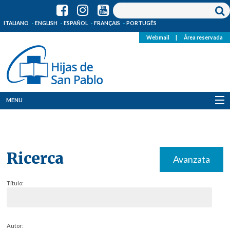
ITALIANO
ENGLISH
ESPAÑOL
FRANÇAIS
PORTUGÊS
Webmail
|
Área reservada
MENU
Quienes Somos
Dónde estamos
Ricerca
Avanzata
Noticias
Título:
Recursos
Media
Autor: