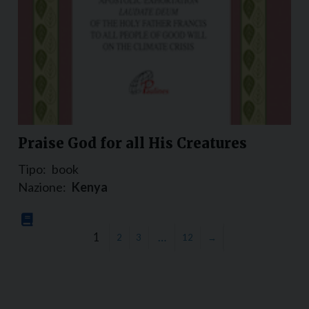
Praise God for all His Creatures
Tipo:
book
Nazione:
Kenya
1
…
2
3
12
→