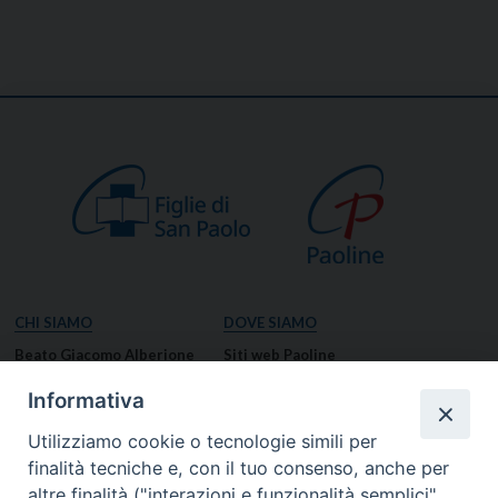
CHI SIAMO
DOVE SIAMO
Beato Giacomo Alberione
Siti web Paoline
Venerabile Tecla Merlo
NOTIZIE
Informativa
Spiritualità Paolina
Notizie di vita paolina
Utilizziamo cookie o tecnologie simili per
Missione Paolina
Notizie dal governo generale
finalità tecniche e, con il tuo consenso, anche per
Luoghi delle Origini
Notizie in breve
altre finalità ("interazioni e funzionalità semplici",