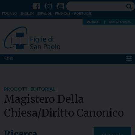
ITALIANO
ENGLISH
ESPAÑOL
FRANÇAIS
PORTUGÊS
Webmail
|
Area Riservata
MENU
Chi siamo
Dove siamo
PRODOTTI EDITORIALI
Magistero Della
Notizie
Chiesa/diritto Canonico
Risorse
Media
Ricerca
Avanzata