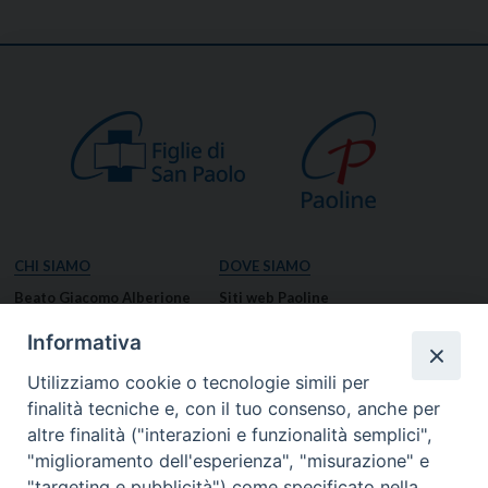
CHI SIAMO
DOVE SIAMO
Beato Giacomo Alberione
Siti web Paoline
Venerabile Tecla Merlo
NOTIZIE
Informativa
Spiritualità Paolina
Notizie di vita paolina
Utilizziamo cookie o tecnologie simili per
Missione Paolina
Notizie dal governo generale
finalità tecniche e, con il tuo consenso, anche per
Luoghi delle Origini
Notizie in breve
altre finalità ("interazioni e funzionalità semplici",
Governo Generale
RISORSE
"miglioramento dell'esperienza", "misurazione" e
"targeting e pubblicità") come specificato nella
Famiglia Paolina
Preghiere