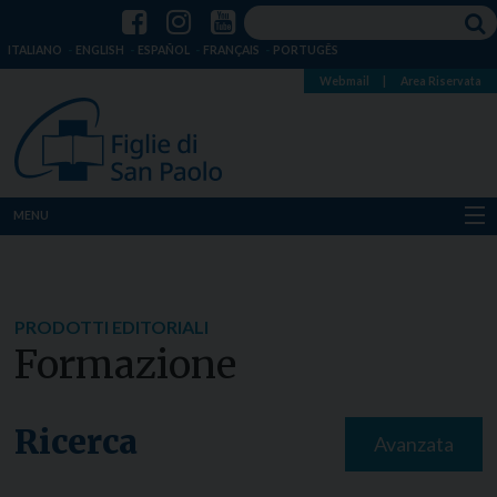
ITALIANO
ENGLISH
ESPAÑOL
FRANÇAIS
PORTUGÊS
Webmail
|
Area Riservata
MENU
Chi siamo
Dove siamo
PRODOTTI EDITORIALI
Formazione
Notizie
Risorse
Ricerca
Avanzata
Media