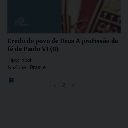
Credo do povo de Deus A profissão de
fé de Paulo VI (O)
Tipo:
book
Nazione:
Brasile
2
←
1
3
→