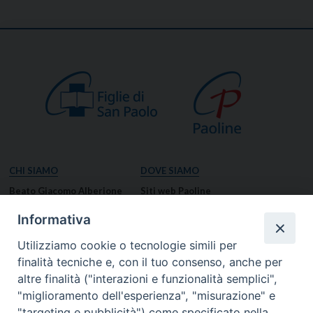
CHI SIAMO
DOVE SIAMO
Beato Giacomo Alberione
Siti web Paoline
Venerabile Tecla Merlo
NOTIZIE
Informativa
Spiritualità Paolina
Notizie di vita paolina
Utilizziamo cookie o tecnologie simili per
Missione Paolina
Notizie dal governo generale
finalità tecniche e, con il tuo consenso, anche per
Luoghi delle Origini
Notizie in breve
altre finalità ("interazioni e funzionalità semplici",
Governo Generale
RISORSE
"miglioramento dell'esperienza", "misurazione" e
"targeting e pubblicità") come specificato nella
Famiglia Paolina
Preghiere