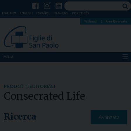
ITALIANO
ENGLISH
ESPAÑOL
FRANÇAIS
PORTUGÊS
Webmail
|
Area Riservata
MENU
Chi siamo
Dove siamo
PRODOTTI EDITORIALI
Consecrated Life
Notizie
Risorse
Ricerca
Avanzata
Media