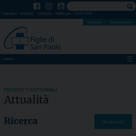
ITALIANO
ENGLISH
ESPAÑOL
FRANÇAIS
PORTUGÊS
Webmail
|
Area Riservata
MENU
Chi siamo
Dove siamo
PRODOTTI EDITORIALI
Attualità
Notizie
Risorse
Ricerca
Avanzata
Media