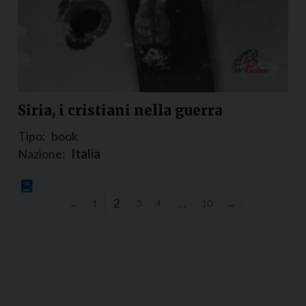
Siria, i cristiani nella guerra
Tipo:
book
Nazione:
Italia
2
…
←
1
3
4
10
→