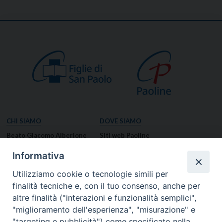
CHI SIAMO
DOVE SIAMO
Beato Giacomo Alberione
Siti web Paoline
Venerabile Tecla Merlo
NOTIZIE
Informativa
Spiritualità Paolina
Notizie di vita paolina
Utilizziamo cookie o tecnologie simili per
Missione Paolina
Notizie dal governo generale
finalità tecniche e, con il tuo consenso, anche per
Luoghi delle Origini
Notizie in breve
altre finalità ("interazioni e funzionalità semplici",
Governo Generale
RISORSE
"miglioramento dell'esperienza", "misurazione" e
"targeting e pubblicità") come specificato nella
Famiglia Paolina
Preghiere