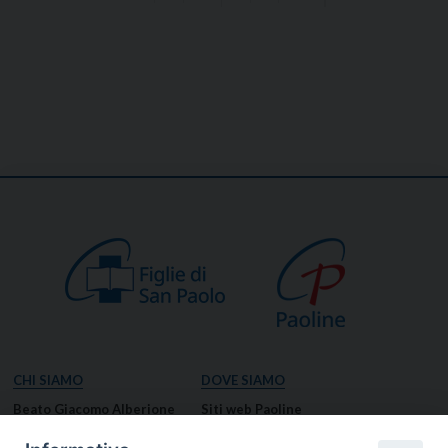
CHI SIAMO
DOVE SIAMO
Beato Giacomo Alberione
Siti web Paoline
Venerabile Tecla Merlo
NOTIZIE