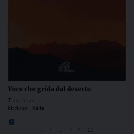
Voce che grida dal deserto
Tipo:
book
Nazione:
Italia
…
10
←
1
8
9