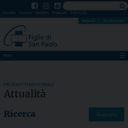
ITALIANO
ENGLISH
ESPAÑOL
FRANÇAIS
PORTUGÊS
Webmail
|
Area Riservata
MENU
Chi siamo
Dove siamo
PRODOTTI EDITORIALI
Attualità
Notizie
Risorse
Ricerca
Avanzata
Media