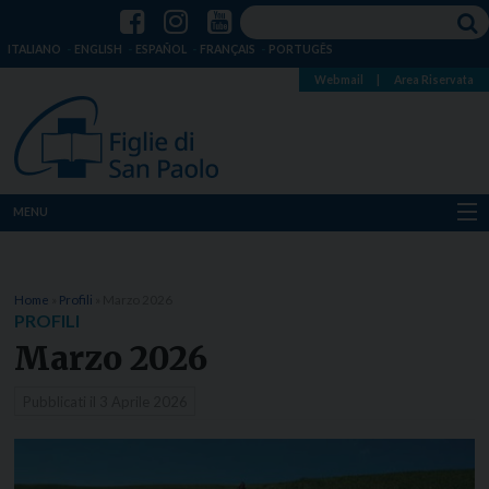
ITALIANO
ENGLISH
ESPAÑOL
FRANÇAIS
PORTUGÊS
Webmail
|
Area Riservata
MENU
Chi siamo
Home
»
Profili
»
Marzo 2026
Dove siamo
PROFILI
Marzo 2026
Notizie
Pubblicati il
3 Aprile 2026
Risorse
Media