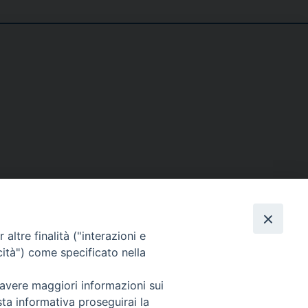
SE
MEDIA
I NOSTRI CONTATTI
altre finalità ("interazioni e
ere
Foto
Contatti
cità") come specificato nella
enti
Video
 avere maggiori informazioni sui
tino – PaolineOnline
sta informativa proseguirai la