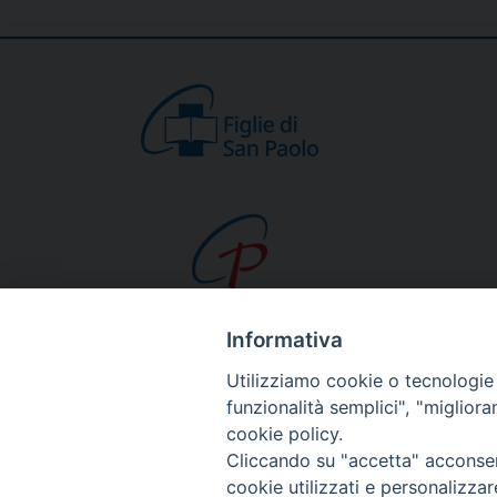
Informativa
CHI SIAMO
Utilizziamo cookie o tecnologie s
Beato Giacomo Alb
funzionalità semplici", "miglior
cookie policy.
Venerabile Tecla M
Cliccando su "accetta" acconsent
Spiritualità Paolina
cookie utilizzati e personalizza