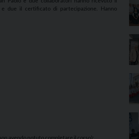
n Paolo e due collaboratori hanno ricevuto il
Narzole
e due il certificato di partecipazione. Hanno
San Lorenzo di Fossano
Susa
(non avendo potuto completare il corso):