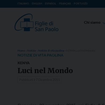
ITALIANO
ENGLISH
ESPAÑOL
FRANÇAIS
PORTUGÊS
Chi siamo
Beato Giaco
Venerabile T
Spiritualità 
Home
»
Notizie
»
Notizie di vita paolina
»
KENYA Luci nel Mondo
NOTIZIE DI VITA PAOLINA
Missione Pao
KENYA
Luoghi delle 
Luci nel Mondo
Governo Gen
Pubblicati il
7 Dicembre 2015
Famiglia Pao