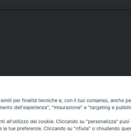
DOVE SIAMO
NOTIZIE
RISOR
imili per finalità tecniche e, con il tuo consenso, anche per 
erione
Siti web Paoline
Notizie di vita paolina
Preghi
amento dell'esperienza", "misurazione" e "targeting e pubbli
erlo
Notizie dal governo generale
Docum
i all'utilizzo dei cookie. Cliccando su "personalizza" puoi
Notizie in breve
Bollet
re le tue preferenze. Cliccando su "rifiuta" o chiudendo que