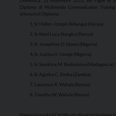
Domenica, 22 novembre 2015, sei Figlie di Sa
Diploma di
Multimedia Communication Training
ottenuto il Diploma:
1. Sr Hellen Joseph Ndiangui (Kenya)
2. Sr Noel Lucy Nangira (Kenya)
3. Sr Josephine O. Idowu (Nigeria)
4. Sr Justina U. Omeje (Nigeria)
5. Sr Sandrine M. Bodonirina (Madagascar)
6. Sr Agatha C. Zimba (Zambia)
7. Laurence K. Wafula (Kenya)
8. Timothy W. Wafula (Kenya)
Hanno ricevuto il Certificato di partecipazione 