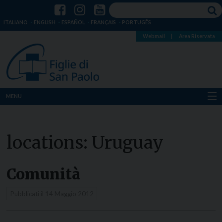
ITALIANO
ENGLISH
ESPAÑOL
FRANÇAIS
PORTUGÊS
Webmail
|
Area Riservata
MENU
Chi siamo
locations:
Uruguay
Dove siamo
Notizie
Comunità
Risorse
Pubblicati il
14 Maggio 2012
Media