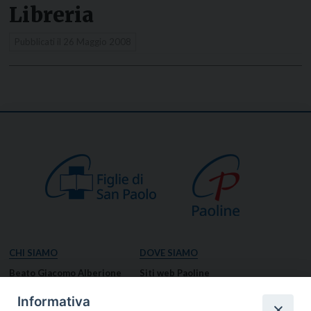
Libreria
Pubblicati il
26 Maggio 2008
CHI SIAMO
DOVE SIAMO
Beato Giacomo Alberione
Siti web Paoline
Venerabile Tecla Merlo
NOTIZIE
Informativa