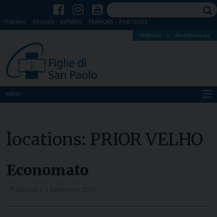
ITALIANO
ENGLISH
ESPAÑOL
FRANÇAIS
PORTUGÊS
Webmail
|
Area Riservata
MENU
Chi siamo
locations:
PRIOR VELHO
Dove siamo
Notizie
Economato
Risorse
Pubblicati il
3 Settembre 2015
Media