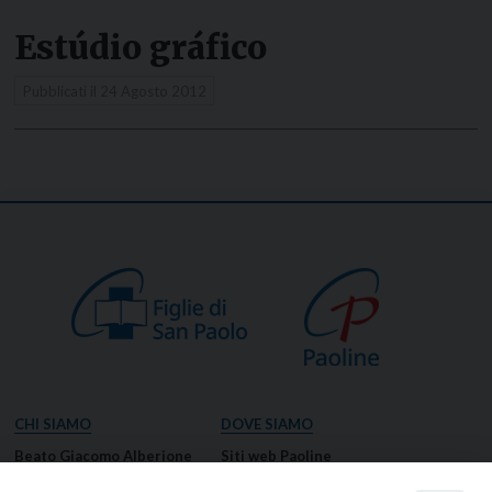
Estúdio gráfico
Pubblicati il
24 Agosto 2012
CHI SIAMO
DOVE SIAMO
Beato Giacomo Alberione
Siti web Paoline
Venerabile Tecla Merlo
NOTIZIE