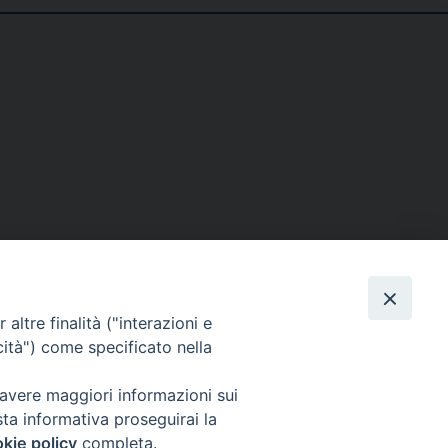
SE
MEDIA
I NOSTRI CONTATTI
altre finalità ("interazioni e
ere
Foto
Contatti
cità") come specificato nella
enti
Video
 avere maggiori informazioni sui
tino – PaolineOnline
sta informativa proseguirai la
kie policy
completa.