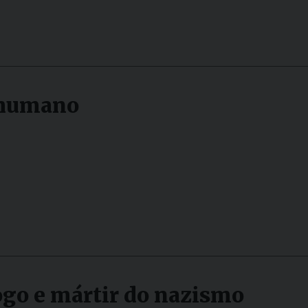
Narzole
San Lorenzo di Fossano
Susa
 humano
ogo e mártir do nazismo