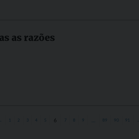
as as razões
6
…
←
1
2
3
4
5
7
8
9
89
90
91