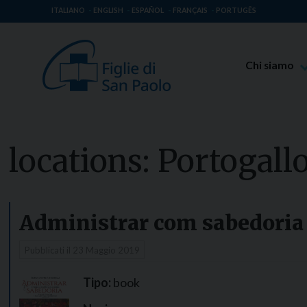
ITALIANO
ENGLISH
ESPAÑOL
FRANÇAIS
PORTUGÊS
Chi siamo
Beato Giaco
Venerabile T
Spiritualità 
locations:
Portogall
Missione Pao
Luoghi delle 
Governo Gen
Administrar com sabedoria –
Famiglia Pao
Pubblicati il
23 Maggio 2019
Tipo:
book