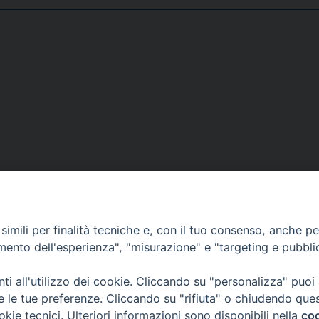
DOVE SIAMO
NOTIZIE
RISOR
imili per finalità tecniche e, con il tuo consenso, anche per 
erione
Siti web Paoline
Notizie di vita paolina
Preghi
amento dell'esperienza", "misurazione" e "targeting e pubbli
erlo
Notizie dal governo generale
Docum
i all'utilizzo dei cookie. Cliccando su "personalizza" puoi
Notizie in breve
Bollet
re le tue preferenze. Cliccando su "rifiuta" o chiudendo que
okie tecnici. Ulteriori informazioni sono disponibili nella
coo