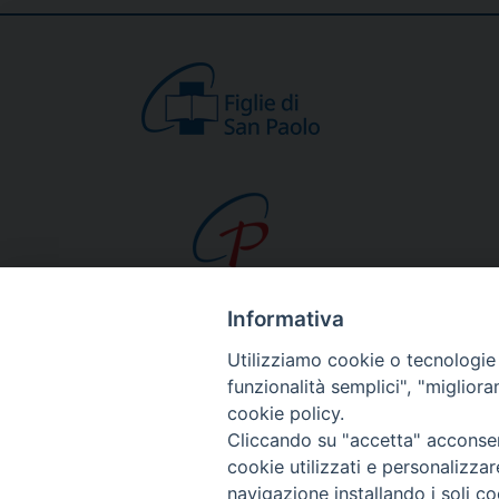
Informativa
CHI SIAMO
Utilizziamo cookie o tecnologie s
Beato Giacomo Alb
funzionalità semplici", "miglior
cookie policy.
Venerabile Tecla M
Cliccando su "accetta" acconsent
Spiritualità Paolina
cookie utilizzati e personalizza
Missione Paolina
navigazione installando i soli co