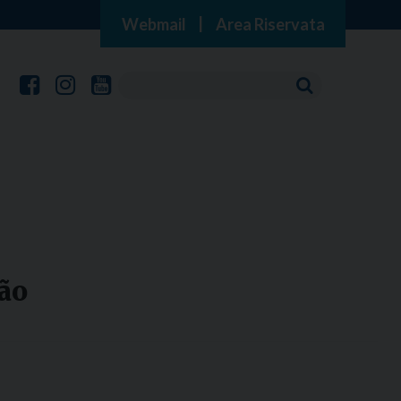
Webmail
|
Area Riservata
ão