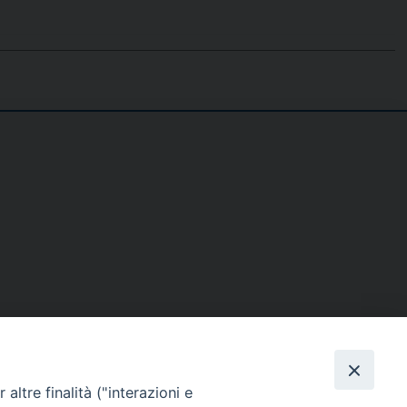
SE
MEDIA
I NOSTRI CONTATTI
altre finalità ("interazioni e