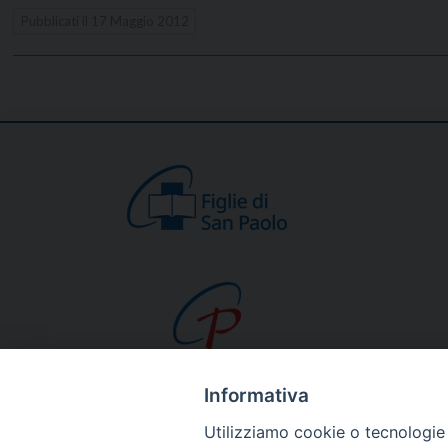
Pubblicati il
17 Maggio 2012
Informativa
CHI SIAMO
Utilizziamo cookie o tecnologie s