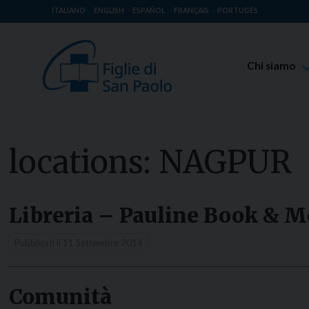
ITALIANO
ENGLISH
ESPAÑOL
FRANÇAIS
PORTUGÊS
Chi siamo
Beato Giaco
Venerabile T
Spiritualità 
locations:
NAGPUR
Missione Pao
Luoghi delle 
Libreria – Pauline Book & M
Governo Gen
Famiglia Pao
Pubblicati il
11 Settembre 2014
Comunità