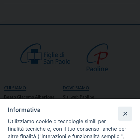
CHI SIAMO
DOVE SIAMO
Beato Giacomo Alberione
Siti web Paoline
Venerabile Tecla Merlo
NOTIZIE
Informativa
Spiritualità Paolina
Notizie di vita paolina
Utilizziamo cookie o tecnologie simili per
Missione Paolina
Notizie dal governo generale
finalità tecniche e, con il tuo consenso, anche per
Luoghi delle Origini
Notizie in breve
altre finalità ("interazioni e funzionalità semplici",