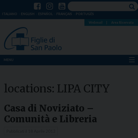
ITALIANO
ENGLISH
ESPAÑOL
FRANÇAIS
PORTUGÊS
Webmail
|
Area Riservata
MENU
Chi siamo
locations:
LIPA CITY
Dove siamo
Notizie
Casa di Noviziato –
Comunità e Libreria
Risorse
Pubblicati il
18 Aprile 2012
Media