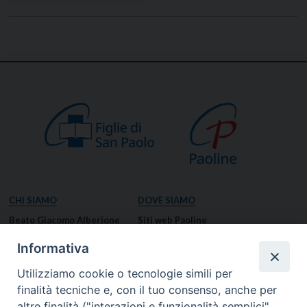
CHI SIAMO
DOVE SIAMO
Beato Giacomo Alberione
Siti web Paoline
Venerabile Tecla Merlo
NOTIZIE
Informativa
Spiritualità Paolina
Notizie di vita paolina
Utilizziamo cookie o tecnologie simili per
Missione Paolina
Notizie dal governo generale
finalità tecniche e, con il tuo consenso, anche per
Luoghi delle Origini
Notizie in breve
altre finalità ("interazioni e funzionalità semplici",