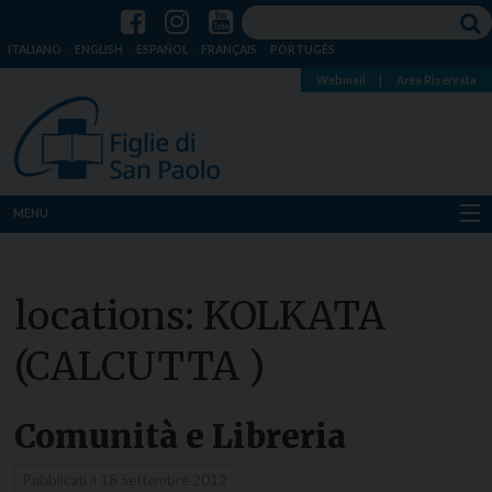
ITALIANO
ENGLISH
ESPAÑOL
FRANÇAIS
PORTUGÊS
Webmail
|
Area Riservata
MENU
Chi siamo
locations:
KOLKATA
Dove siamo
(CALCUTTA )
Notizie
Risorse
Comunità e Libreria
Media
Pubblicati il
18 Settembre 2012