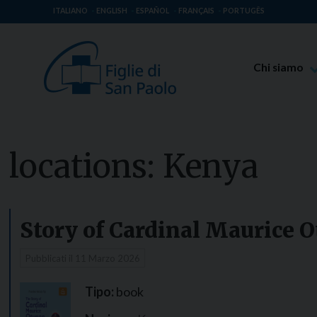
ITALIANO
ENGLISH
ESPAÑOL
FRANÇAIS
PORTUGÊS
Chi siamo
Beato Giaco
Venerabile T
Spiritualità 
locations:
Kenya
Missione Pao
Luoghi delle 
Governo Gen
Story of Cardinal Maurice 
Famiglia Pao
Pubblicati il
11 Marzo 2026
Tipo:
book