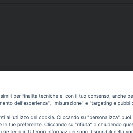
DOVE SIAMO
NOTIZIE
RISOR
imili per finalità tecniche e, con il tuo consenso, anche per 
erione
Siti web Paoline
Notizie di vita paolina
Preghi
amento dell'esperienza", "misurazione" e "targeting e pubbli
erlo
Notizie dal governo generale
Docum
i all'utilizzo dei cookie. Cliccando su "personalizza" puoi
Notizie in breve
Bollet
re le tue preferenze. Cliccando su "rifiuta" o chiudendo que
okie tecnici. Ulteriori informazioni sono disponibili nella
coo