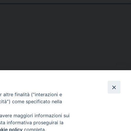
SE
MEDIA
I NOSTRI CONTATTI
altre finalità ("interazioni e
ere
Foto
Contatti
cità") come specificato nella
enti
Video
 avere maggiori informazioni sui
tino – PaolineOnline
sta informativa proseguirai la
kie policy
completa.