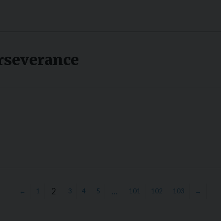
Perseverance
2
…
←
1
3
4
5
101
102
103
→