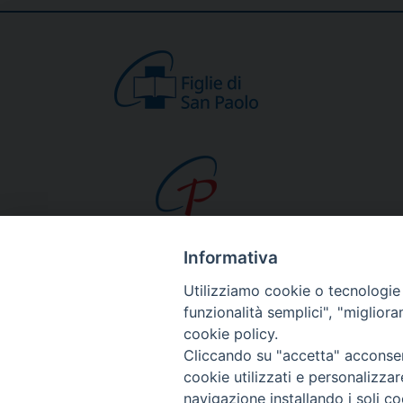
Informativa
CHI SIAMO
Utilizziamo cookie o tecnologie s
Beato Giacomo Alb
funzionalità semplici", "miglior
cookie policy.
Venerabile Tecla M
Cliccando su "accetta" acconsent
Spiritualità Paolina
cookie utilizzati e personalizza
Missione Paolina
navigazione installando i soli co