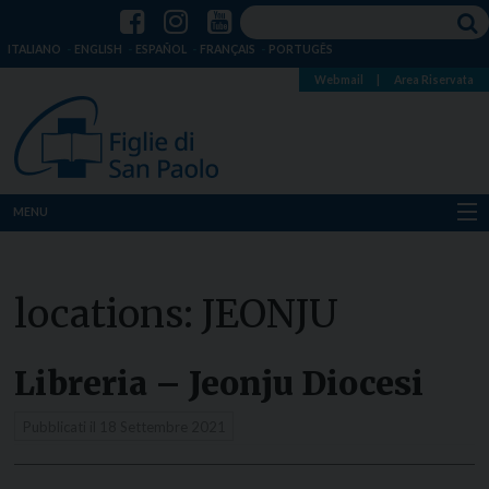
ITALIANO
ENGLISH
ESPAÑOL
FRANÇAIS
PORTUGÊS
Webmail
|
Area Riservata
MENU
Chi siamo
locations:
JEONJU
Dove siamo
Notizie
Libreria – Jeonju Diocesi
Risorse
Pubblicati il
18 Settembre 2021
Media