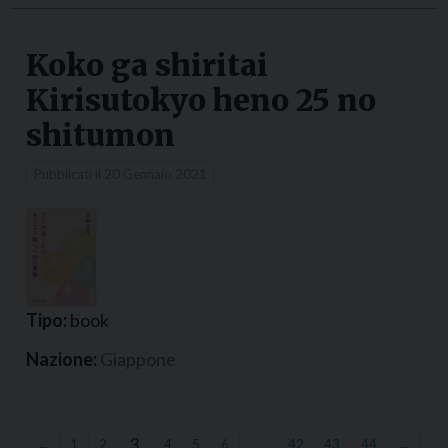
Koko ga shiritai
Kirisutokyo heno 25 no
shitumon
Pubblicati il
20 Gennaio 2021
Tipo:
book
Nazione:
Giappone
3
…
←
1
2
4
5
6
42
43
44
→