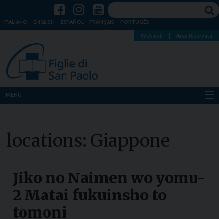
ITALIANO
ENGLISH
ESPAÑOL
FRANÇAIS
PORTUGÊS
Webmail
|
Area Riservata
MENU
Chi siamo
locations:
Giappone
Dove siamo
Notizie
Jiko no Naimen wo yomu-
Risorse
2 Matai fukuinsho to
tomoni
Media