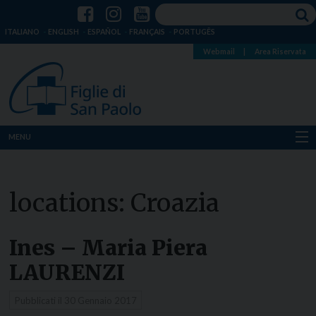
ITALIANO
ENGLISH
ESPAÑOL
FRANÇAIS
PORTUGÊS
Webmail
|
Area Riservata
MENU
Chi siamo
locations:
Croazia
Dove siamo
Notizie
Ines – Maria Piera
LAURENZI
Risorse
Pubblicati il
30 Gennaio 2017
Media