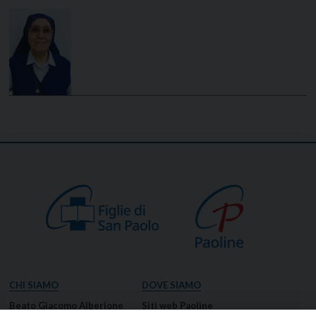
CHI SIAMO
DOVE SIAMO
Beato Giacomo Alberione
Siti web Paoline