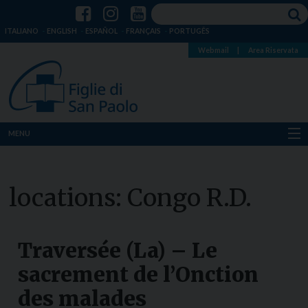
ITALIANO
ENGLISH
ESPAÑOL
FRANÇAIS
PORTUGÊS
Webmail
|
Area Riservata
MENU
Chi siamo
locations:
Congo R.D.
Dove siamo
Notizie
Traversée (La) – Le
Risorse
sacrement de l’Onction
des malades
Media