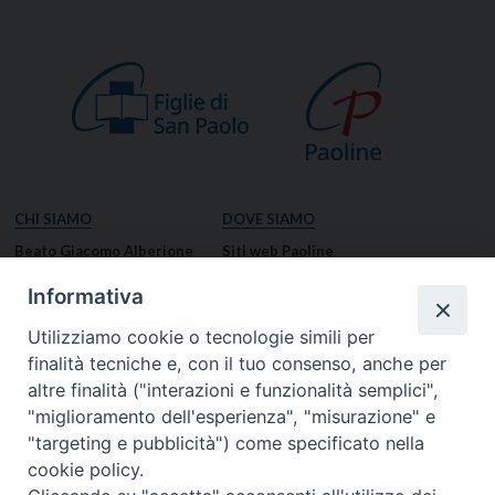
CHI SIAMO
DOVE SIAMO
Beato Giacomo Alberione
Siti web Paoline
Venerabile Tecla Merlo
NOTIZIE
Informativa
Spiritualità Paolina
Notizie di vita paolina
Utilizziamo cookie o tecnologie simili per
Missione Paolina
Notizie dal governo generale
finalità tecniche e, con il tuo consenso, anche per
Luoghi delle Origini
Notizie in breve
altre finalità ("interazioni e funzionalità semplici",
Governo Generale
RISORSE
"miglioramento dell'esperienza", "misurazione" e
"targeting e pubblicità") come specificato nella
Famiglia Paolina
Preghiere
cookie policy.
Documenti