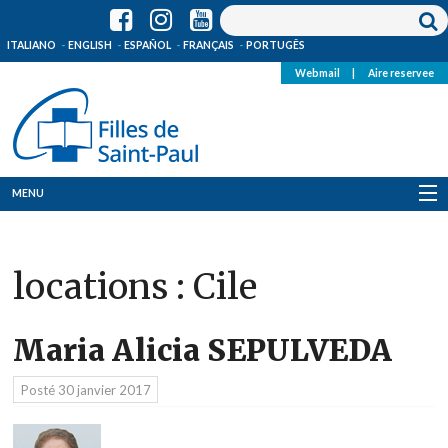
ITALIANO
ENGLISH
ESPAÑOL
FRANÇAIS
PORTUGÊS
Webmail
|
Aire reservee
MENU
Qui Sommes-Nous
locations :
Cile
Où sommes-nous
News
Maria Alicia SEPULVEDA
Ressources
Posté
30 janvier 2017
Media