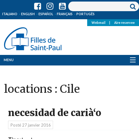
ITALIANO
ENGLISH
ESPAÑOL
FRANÇAIS
PORTUGÊS
Webmail
|
Aire reservee
MENU
Qui Sommes-Nous
locations :
Cile
Où sommes-nous
News
necesidad de carià‘o
Ressources
Posté
27 janvier 2016
Media