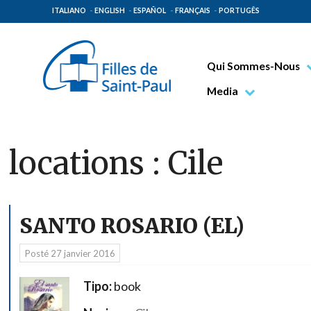
ITALIANO
ENGLISH
ESPAÑOL
FRANÇAIS
PORTUGÊS
Qui Sommes-Nous
Bienheureux Jacques 
Media
Vénérable Tecla Merl
Photo
Spiritualité Paulinienn
Vidéo
locations :
Cile
Mission Paulinienne
Lieux d’origine
Gouvernement Genera
SANTO ROSARIO (EL)
Famille Paulinienne
Posté
27 janvier 2016
Tipo:
book