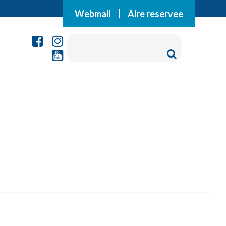
Webmail
|
Aire reservee